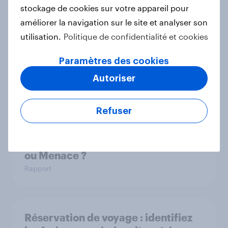
Français ?
stockage de cookies sur votre appareil pour
Rapport
améliorer la navigation sur le site et analyser son
utilisation.
Politique de confidentialité et cookies
Paramètres des cookies
Soldes d’été : bonnes affaires,
Autoriser
bonne conscience ?
Article
Refuser
Médias & IA Générative : Révolution
ou Menace ?
Rapport
Réservation de voyage : identifiez