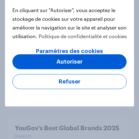
Rapport
En cliquant sur "Autoriser", vous acceptez le
stockage de cookies sur votre appareil pour
améliorer la navigation sur le site et analyser son
L’addition, s’il vous plaît : France
utilisation.
Politique de confidentialité et cookies
dining out report 2025​
Paramètres des cookies
Rapport
Autoriser
YouGov France Rankings Super et
Refuser
Hypermarchés 2025
Rapport
YouGov’s Best Global Brands 2025
Rapport