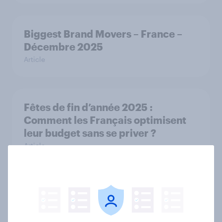
Biggest Brand Movers – France –
Décembre 2025
Article
Fêtes de fin d’année 2025 :
Comment les Français optimisent
leur budget sans se priver ?
Article
France, Belgium & Netherlands
consumer bank rankings: YouGov's
best banks 2025