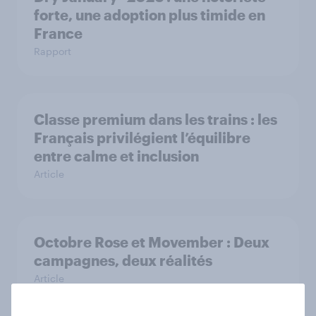
forte, une adoption plus timide en
France
Rapport
Classe premium dans les trains : les
Français privilégient l’équilibre
entre calme et inclusion
Article
Octobre Rose et Movember : Deux
campagnes, deux réalités
Article