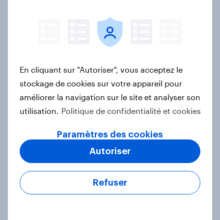
Le marché automobile français en
2025 : intentions, perceptions et
voies de reprise
Article
En cliquant sur "Autoriser", vous acceptez le
stockage de cookies sur votre appareil pour
améliorer la navigation sur le site et analyser son
Découvrez les comportements et
utilisation.
Politique de confidentialité et cookies
attentes des jeunes générations en
France
Paramètres des cookies
Article
Autoriser
Refuser
Voitures électriques : entre envie et
réticences, où en sont les Français ?
Rapport