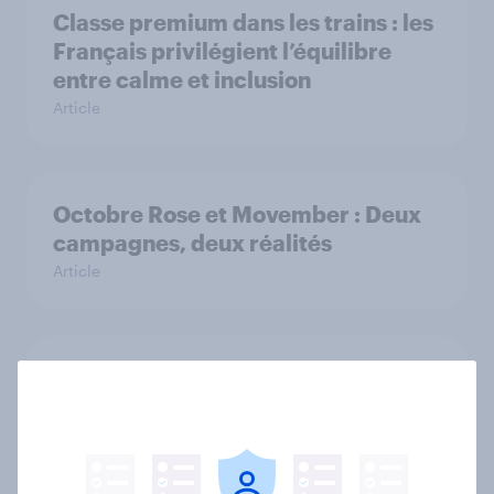
Classe premium dans les trains : les
Français privilégient l’équilibre
entre calme et inclusion
Article
Octobre Rose et Movember : Deux
campagnes, deux réalités
Article
Le marché automobile français en
2025 : intentions, perceptions et
voies de reprise
Article