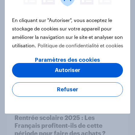
Découvrez les comportements et
En cliquant sur "Autoriser", vous acceptez le
attentes des jeunes générations en
stockage de cookies sur votre appareil pour
France
améliorer la navigation sur le site et analyser son
Article
utilisation.
Politique de confidentialité et cookies
Paramètres des cookies
Autoriser
Voitures électriques : entre envie et
réticences, où en sont les Français ?
Rapport
Refuser
Rentrée scolaire 2025 : Les
Français profitent-ils de cette
période pour faire des achats ?