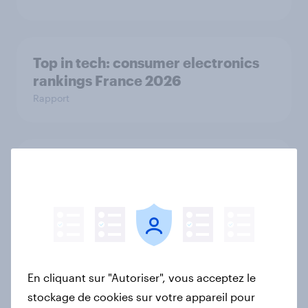
Top in tech: consumer electronics
rankings France 2026
Rapport
Biggest Brand Movers – France –
Janvier 2026
Article
Biggest Brand Movers – France –
En cliquant sur "Autoriser", vous acceptez le
Décembre 2025
stockage de cookies sur votre appareil pour
Article