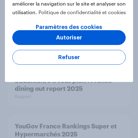
améliorer la navigation sur le site et analyser son
utilisation.
Politique de confidentialité et cookies
Fêtes de fin d’année 2025 :
Paramètres des cookies
Comment les Français optimisent
Autoriser
leur budget sans se priver ?
Article
Refuser
L’addition, s’il vous plaît : France
dining out report 2025​
Rapport
YouGov France Rankings Super et
Hypermarchés 2025