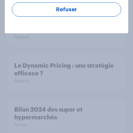
Refuser
Skincare : quelles sont les attentes
des consommateurs en 2025 ?
Rapport
Le Dynamic Pricing : une stratégie
efficace ?
Rapport
Bilan 2024 des super et
hypermarchés
Article