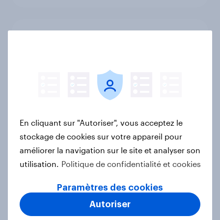
YouGov France Rankings Super et
Hypermarchés 2025
Rapport
YouGov Global Sports Rankings : les
événements sportifs qui ont fait le
En cliquant sur "Autoriser", vous acceptez le
Buzz en 2024
stockage de cookies sur votre appareil pour
Rapport
améliorer la navigation sur le site et analyser son
utilisation.
Politique de confidentialité et cookies
Paramètres des cookies
YouGov’s Best Global Brands 2025
Autoriser
Rapport