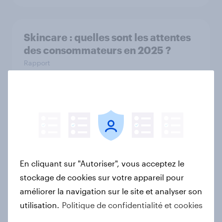
Skincare : quelles sont les attentes
des consommateurs en 2025 ?
Rapport
Après les fêtes, place au « Dry
January » : les Français relèvent-ils
le défi ?
Article
En cliquant sur "Autoriser", vous acceptez le
stockage de cookies sur votre appareil pour
améliorer la navigation sur le site et analyser son
Le Dynamic Pricing : une stratégie
utilisation.
Politique de confidentialité et cookies
efficace ?