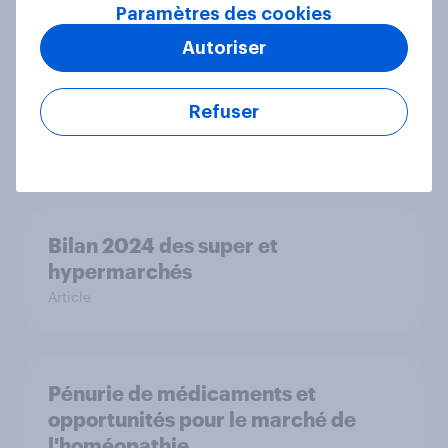
Rapport
Paramètres des cookies
Autoriser
Plongée dans l’univers du secteur
Refuser
bancaire
Rapport
Bilan 2024 des super et
hypermarchés
Article
Pénurie de médicaments et
opportunités pour le marché de
l'homéopathie