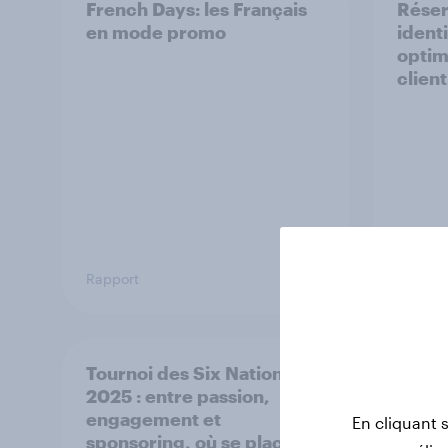
French Days: les Français
Réser
en mode promo
identi
optim
client
Rapport
Rappor
Tournoi des Six Nations
YouGo
2025 : entre passion,
Brand
engagement et
En cliquant 
sponsoring, où se placent