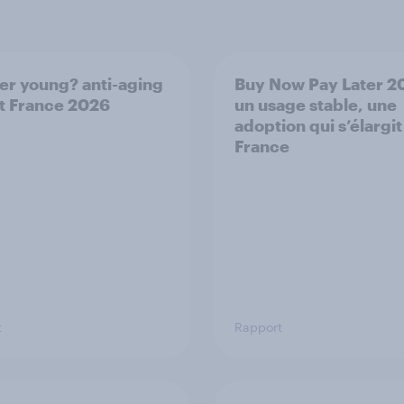
er young? anti-aging
Buy Now Pay Later 20
t France 2026
un usage stable, une
adoption qui s’élargit
France
t
Rapport