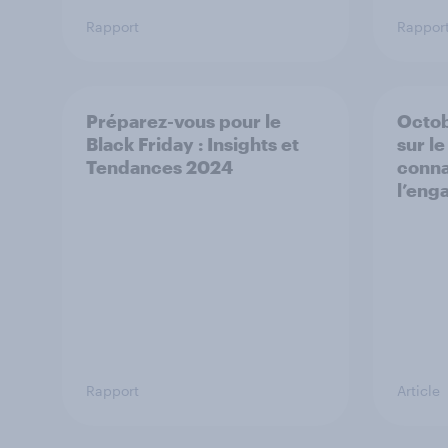
Rapport
Rappor
Préparez-vous pour le
Octob
Black Friday : Insights et
sur l
Tendances 2024
conna
l’eng
Rapport
Article