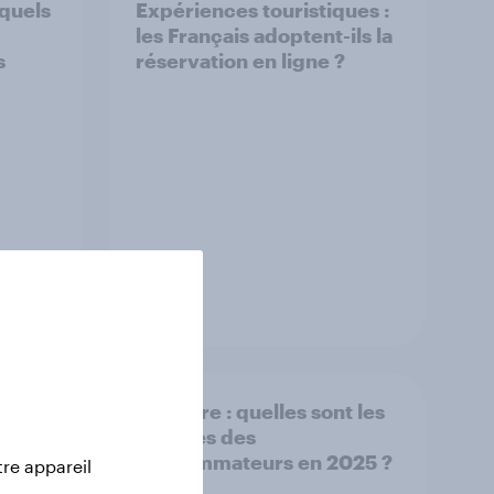
 quels
Expériences touristiques :
les Français adoptent-ils la
s
réservation en ligne ?
Article
 ce
Skincare : quelles sont les
ent
attentes des
consommateurs en 2025 ?
tre appareil
hat