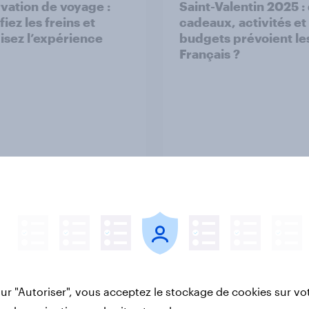
vation de voyage :
Saint-Valentin 2025 :
fiez les freins et
cadeaux, activités et
isez l’expérience
budgets prévoient le
Français ?
t
Article
v’s Best Global
Soldes d’hiver 2025 :
s 2025
que les marques doiv
savoir sur les
sur "Autoriser", vous acceptez le stockage de cookies sur vo
comportements d’ac