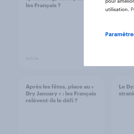
pour améliore
les Français ?
utilisation.
P
Paramètre
Article
Rappor
Après les fêtes, place au «
Le Dy
Dry January » : les Français
strat
relèvent-ils le défi ?