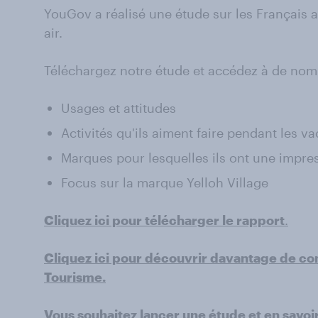
YouGov a réalisé une étude sur les Français
air.
Téléchargez notre étude et accédez à de nombr
Usages et attitudes
Activités qu'ils aiment faire pendant les v
Marques pour lesquelles ils ont une impres
Focus sur la marque Yelloh Village
Cliquez ici pour télécharger le rapport
.
Cliquez ici pour découvrir davantage de co
Tourisme.
Vous souhaitez lancer une étude et en savoir