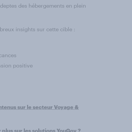
 adeptes des hébergements en plein
eux insights sur cette cible :
acances
sion positive
ntenus sur le secteur Voyage &
 plus sur les solutions YouGov ?