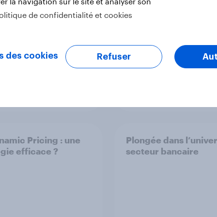
r la navigation sur le site et analyser son
des Français
olitique de confidentialité et cookies
s des cookies
Refuser
Aut
t
Article
namic Pricing : une
Plongée dans l’unive
égie efficace ?
secteur bancaire