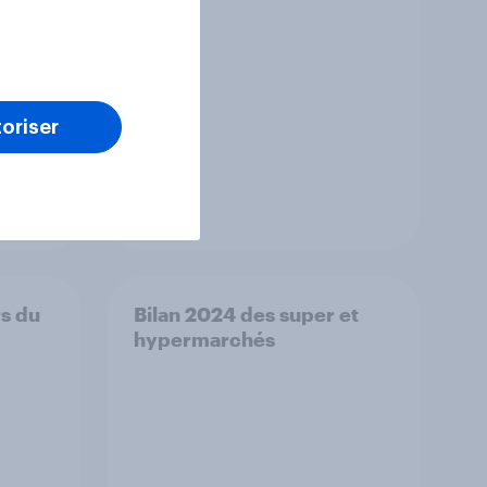
oriser
Rapport
rs du
Bilan 2024 des super et
hypermarchés