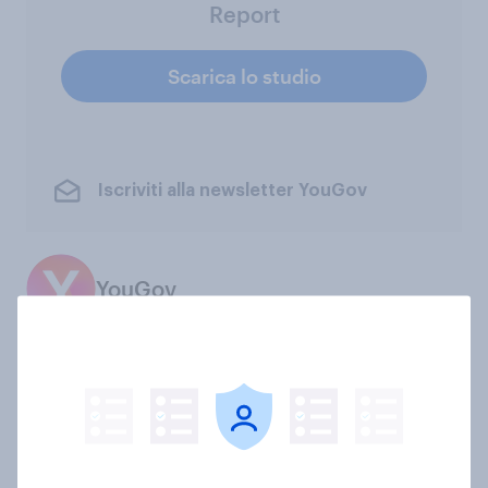
Report
Scarica lo studio
Iscriviti alla newsletter YouGov
YouGov
Argomenti correlati
BrandIndex
Sports