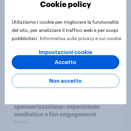
Cookie policy
Utilizziamo i cookie per migliorare la funzionalità
del sito, per analizzare il traffico web e per scopi
Contenuto correlato
pubblicitari.
Informativa sulla privacy e sui cookie
Impostazioni cookie
Giocare d’anticipo: il potenziale
Accetto
dello Sport Femminile
Articolo
Non accetto
Come analizzare il valore della
sponsorizzazione: esposizione
mediatica e fan engagement
Articolo