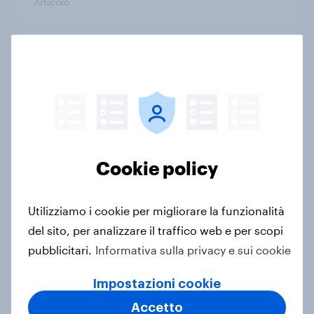
Articolo
Clarins: Personal Care Brand Mover
di Giugno 2025
Articolo
Cookie policy
Prada acquisisce Versace:
l’impatto sul percepito degli italiani
Utilizziamo i cookie per migliorare la funzionalità
Articolo
del sito, per analizzare il traffico web e per scopi
pubblicitari.
Informativa sulla privacy e sui cookie
Yves Rocher: Retail Brand Mover di
Impostazioni cookie
Febbraio 2025
Accetto
Articolo