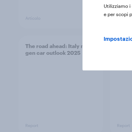
Utilizziamo i
e per scopi p
Articolo
Articolo
Impostazio
The road ahead: Italy next-
I bra
gen car outlook 2025
perso
consi
Report
Report