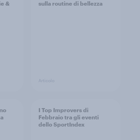
ie &
sulla routine di bellezza
Articolo
ino
I Top Improvers di
pa
Febbraio tra gli eventi
dello SportIndex