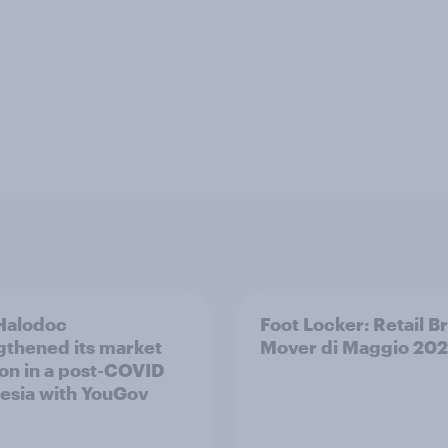
Halodoc
Foot Locker: Retail B
gthened its market
Mover di Maggio 20
ion in a post-COVID
esia with YouGov