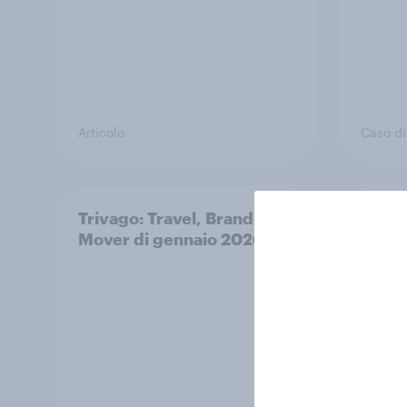
Articolo
Caso di
Trivago: Travel, Brand
Arman
Mover di gennaio 2026
Brand
2025