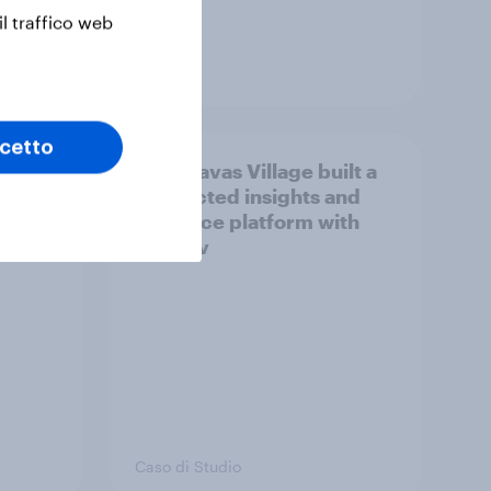
il traffico web
Articolo
cetto
in
How Havas Village built a
connected insights and
audience platform with
YouGov
Caso di Studio