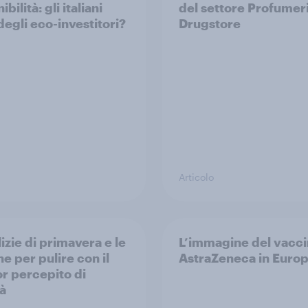
ibilità: gli italiani
del settore Profumer
degli eco-investitori?
Drugstore
Articolo
izie di primavera e le
L’immagine del vacc
e per pulire con il
AstraZeneca in Euro
or percepito di
tà