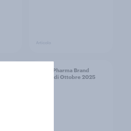
Articolo
hè non
Vicks: Pharma Brand
o
Mover di Ottobre 2025