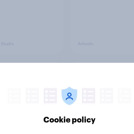
 Studio
Articolo
i: Personal Care,
[EVENTO LIVE] Perc
 Mover di dicembre
stiamo calme, un ann
dopo
Cookie policy