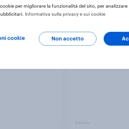
 cookie per migliorare la funzionalità del sito, per analizzare 
ubblicitari.
Informativa sulla privacy e sui cookie
Articolo
ni cookie
Non accetto
Ac
nd del settore
AI brings qualitative 
nal care più
from the cold
derati nel 2024
Articolo