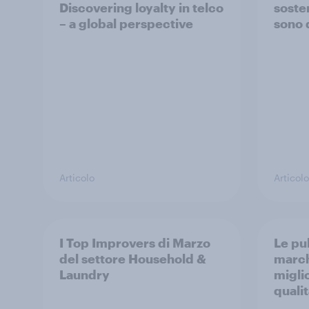
Discovering loyalty in telco
sosten
– a global perspective
sono 
Articolo
Articolo
I Top Improvers di Marzo
Le pul
del settore Household &
march
Laundry
migli
quali