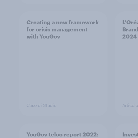
Creating a new framework
L’Oré
for crisis management
Brand
with YouGov
2024
Caso di Studio
Articolo
YouGov telco report 2022:
Inves