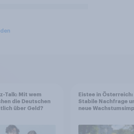
aden
z-Talk: Mit wem
Eistee in Österreich:
chen die Deutschen
Stabile Nachfrage u
tlich über Geld?
neue Wachstumsimp
in zentralen Zielgru