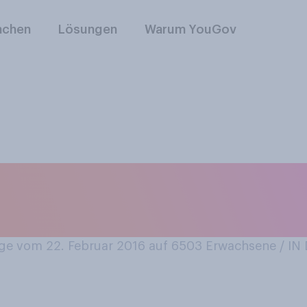
nchen
Lösungen
Warum YouGov
n überhaupt, schaue
videos an?
e vom 22. Februar 2016 auf 6503
Erwachsene / I