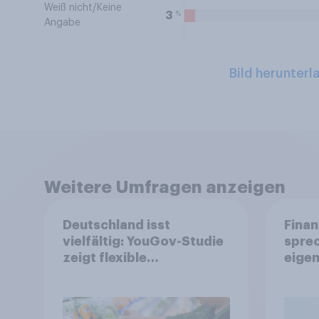
Weiß nicht/Keine
%
3
Angabe
Bild herunterl
Weitere Umfragen anzeigen
Deutschland isst
Finan
vielfältig: YouGov-Studie
spre
zeigt flexible
eigen
Ernährungstrends statt
starrer Diäten