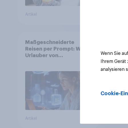
Artikel
Artikel
Maßgeschneiderte
Reisen per Prompt: Was
Wenn Sie auf
Urlauber von
Ihrem Gerät
personalisierter KI
erwarten, und welche KI-
analysieren 
Tools bei der
Reiseplanung bereits
genutzt werden
Cookie-Ein
Artikel