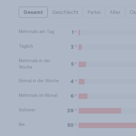
Gesamt
Geschlecht
Partei
Alter
Os
Mehrmals am Tag
%
1
Täglich
%
2
Mehrmals in der
%
5
Woche
Einmal in der Woche
%
4
Mehrmals im Monat
%
6
Seltener
%
29
Nie
%
50