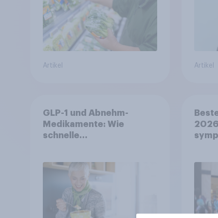
Artikel
Artikel
GLP-1 und Abnehm-
Beste
Medikamente: Wie
2026:
schnelle
symp
Gesundheitslösungen
Unte
den FMCG-Sektor
junge
umgestalten