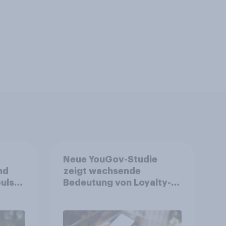
Neue YouGov-Studie
nd
zeigt wachsende
ulse
Bedeutung von Loyalty-
ppen
Apps im FMCG-Markt