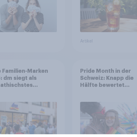
Artikel
 Familien-Marken
Pride Month in der
 dm siegt als
Schweiz: Knapp die
athischstes
Hälfte bewertet
rnehmen unter
Regenbogen-Logos
n Familien
positiv – Glaubwürdi
bleibt umstritten