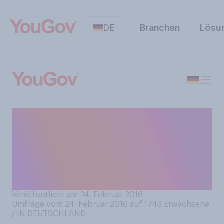
DE
Branchen
Lösu
Wer sollte Ihrer Meinung
nach für den Rückbau und
die Entsorgung der
abgeschalteten
Kernkraftwerke aufkommen?
Veröffentlicht am 24. Februar 2016
Umfrage vom 24. Februar 2016 auf 1743
Erwachsene
/ IN DEUTSCHLAND