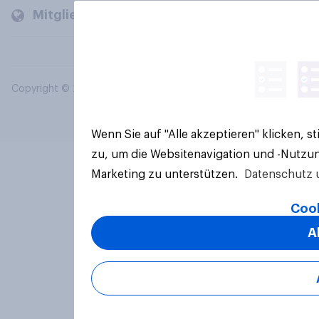
Mitglieder und Kunden
Copyright © 2026 YouGov PLC. Alle Rechte vorbehalten.
Wenn Sie auf "Alle akzeptieren" klicken, 
zu, um die Websitenavigation und -Nutzun
Marketing zu unterstützen.
Datenschutz 
Cook
A