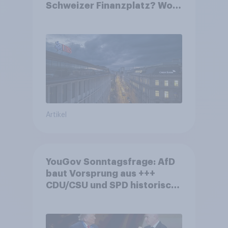
Schweizer Finanzplatz? Wo
die Bevölkerung in der
Debatte um die Regulierung
von Grossbanken steht
Artikel
YouGov Sonntagsfrage: AfD
baut Vorsprung aus +++
CDU/CSU und SPD historisch
niedrig +++ Bürgerinnen und
Bürger wünschen sich
Fußball-WM ohne Politik