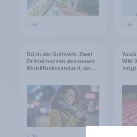
Artikel
Artikel
5G in der Schweiz: Zwei
YouGo
Drittel nutzen den neuen
WM 2
Mobilfunkstandard, doch
zeigt
Gesundheitsbedenken
mehr 
bleiben weit verbreitet
Deut
Artikel
Artikel