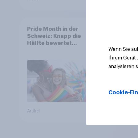
Pride Month in der
Schweiz: Knapp die
Hälfte bewertet
Wenn Sie auf
Regenbogen-Logos
positiv – Glaubwürdigkeit
Ihrem Gerät
bleibt umstritten
analysieren 
Cookie-Ein
Artikel