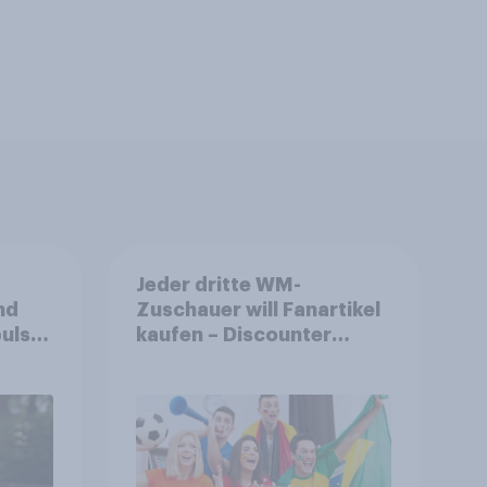
Jeder dritte WM-
nd
Zuschauer will Fanartikel
ulse
kaufen – Discounter
ppen
relevanter als DFB- und
FIFA-Shops