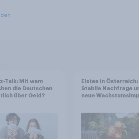
aden
z-Talk: Mit wem
Eistee in Österreich:
chen die Deutschen
Stabile Nachfrage u
tlich über Geld?
neue Wachstumsimp
in zentralen Zielgru