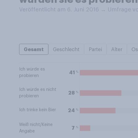
Veröffentlicht am 6. Juni 2016
→
Umfrage vo
Gesamt
Geschlecht
Partei
Alter
Os
Ich würde es
%
41
probieren
Ich würde es nicht
%
28
probieren
Ich trinke kein Bier
%
24
Weiß nicht/Keine
%
7
Angabe