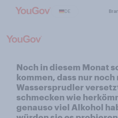
DE
Bra
Noch in diesem Monat so
kommen, dass nur noch 
Wassersprudler versetzt
schmecken wie herkömml
genauso viel Alkohol ha
würden sie es probieren