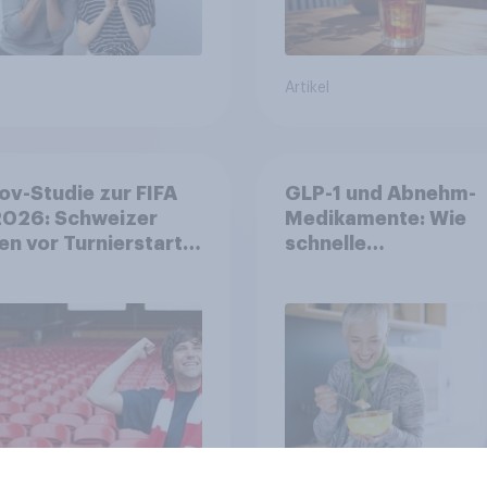
Artikel
v-Studie zur FIFA
GLP-1 und Abnehm-
026: Schweizer
Medikamente: Wie
en vor Turnierstart
schnelle
Begeisterung als
Gesundheitslösung
sche
den FMCG-Sektor
umgestalten
Artikel