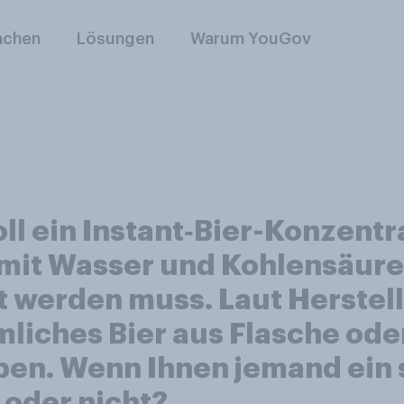
nchen
Lösungen
Warum YouGov
ll ein Instant‑Bier-Konzentr
mit Wasser und Kohlensäur
 werden muss. Laut Herstelle
iches Bier aus Flasche oder
ben. Wenn Ihnen jemand ein s
 oder nicht?