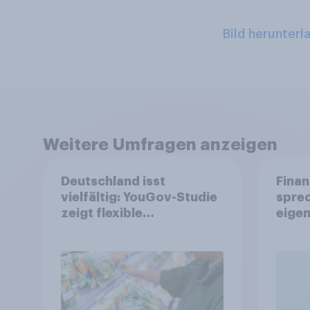
Bild herunterl
Weitere Umfragen anzeigen
Deutschland isst
Finan
vielfältig: YouGov-Studie
spre
zeigt flexible
eigen
Ernährungstrends statt
starrer Diäten