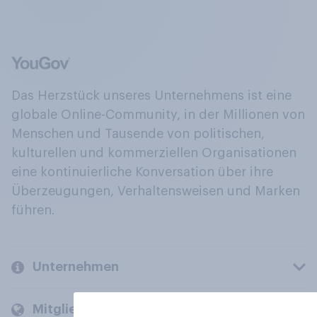
Das Herzstück unseres Unternehmens ist eine
globale Online-Community, in der Millionen von
Menschen und Tausende von politischen,
kulturellen und kommerziellen Organisationen
eine kontinuierliche Konversation über ihre
Überzeugungen, Verhaltensweisen und Marken
führen.
Unternehmen
Mitglieder und Kunden