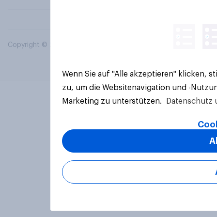
Copyright © 2026 YouGov PLC. Alle Rechte vorbehalten.
Wenn Sie auf "Alle akzeptieren" klicken, 
zu, um die Websitenavigation und -Nutzun
Marketing zu unterstützen.
Datenschutz 
Cook
A