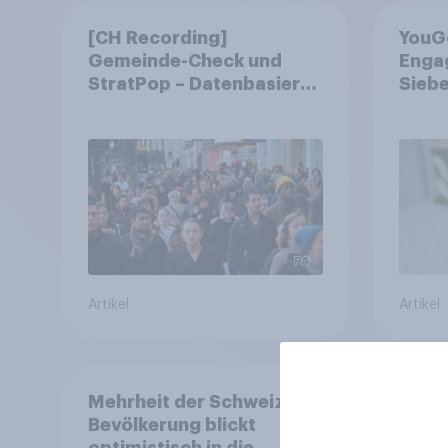
[CH Recording]
YouG
Gemeinde-Check und
Engag
StratPop – Datenbasierte
Siebe
Strategien für
fast 
Gemeinden
freiwi
Artikel
Artikel
Mehrheit der Schweizer
Bevölkerung blickt
optimistisch in die