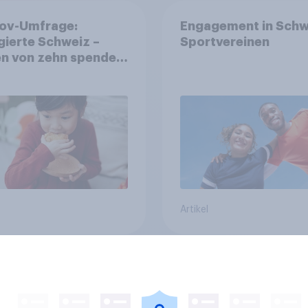
ov-Umfrage:
Engagement in Schw
ierte Schweiz –
Sportvereinen
n von zehn spenden,
die Hälfte arbeitet
llig
Artikel