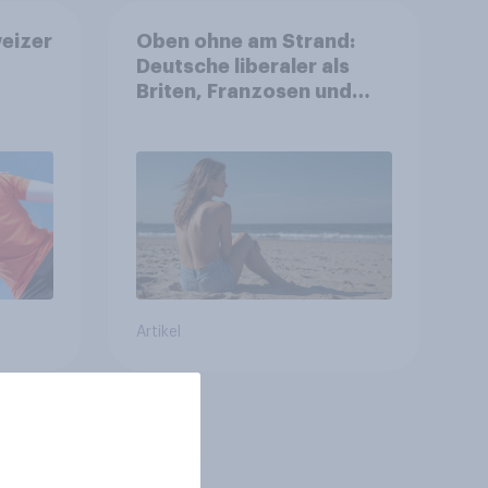
eizer
Oben ohne am Strand:
Deutsche liberaler als
Briten, Franzosen und
Italiener
Artikel