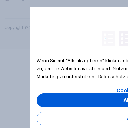
Copyright © 2026 YouGov PLC. Alle Rechte vorbehalten.
Wenn Sie auf "Alle akzeptieren" klicken, 
zu, um die Websitenavigation und -Nutzun
Marketing zu unterstützen.
Datenschutz 
Cook
A