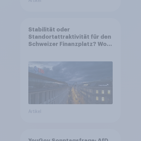
Artikel
Stabilität oder
Standortattraktivität für den
Schweizer Finanzplatz? Wo
die Bevölkerung in der
Debatte um die Regulierung
von Grossbanken steht
Artikel
YouGov Sonntagsfrage: AfD