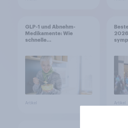
GLP-1 und Abnehm-
Beste
Medikamente: Wie
2026:
schnelle
symp
Gesundheitslösungen
Unte
den FMCG-Sektor
junge
umgestalten
Artikel
Artikel