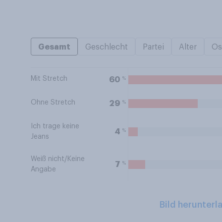
Gesamt
Geschlecht
Partei
Alter
Os
Mit Stretch
%
60
Ohne Stretch
%
29
Ich trage keine
%
4
Jeans
Weiß nicht/Keine
%
7
Angabe
Bild herunterl