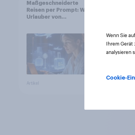
Maßgeschneiderte
Reisen per Prompt: Was
Urlauber von
personalisierter KI
erwarten, und welche KI-
Wenn Sie auf
Tools bei der
Ihrem Gerät
Reiseplanung bereits
genutzt werden
analysieren 
Cookie-Ein
Artikel