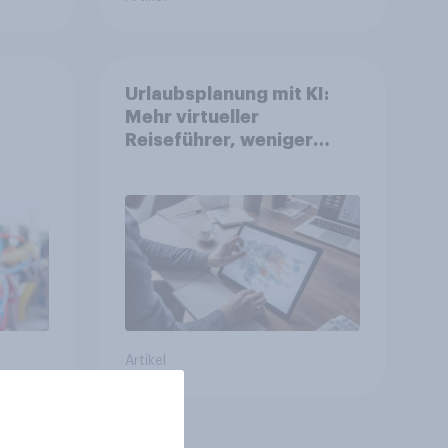
Urlaubsplanung mit KI:
Mehr virtueller
Reiseführer, weniger
Buchungsagent
gkeit
Artikel