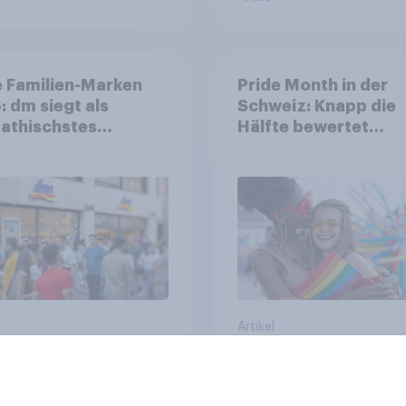
 Familien-Marken
Pride Month in der
 dm siegt als
Schweiz: Knapp die
athischstes
Hälfte bewertet
rnehmen unter
Regenbogen-Logos
n Familien
positiv – Glaubwürdi
bleibt umstritten
Artikel