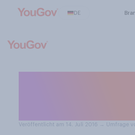
DE
Bra
Ganz allgemein: 
dann lieber solc
Stretch‑Anteil i
Veröffentlicht am 14. Juli 2016
→
Umfrage vo