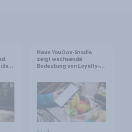
Neue YouGov-Studie
nd
zeigt wachsende
ulse
Bedeutung von Loyalty-
ppen
Apps im FMCG-Markt
Artikel