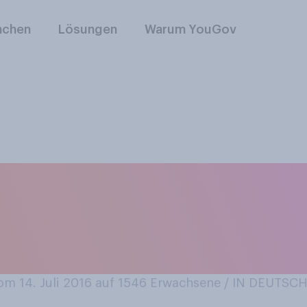
nchen
Lösungen
Warum YouGov
Wenn Sie Jeans tra
he mit oder solche
m Stoff?
m 14. Juli 2016 auf 1546
Erwachsene / IN DEUTSC