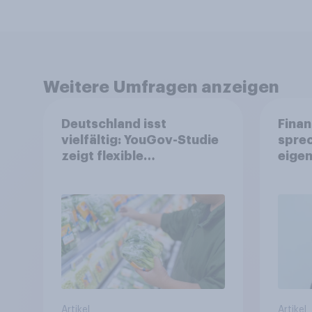
Weitere Umfragen anzeigen
Deutschland isst
Finan
vielfältig: YouGov-Studie
spre
zeigt flexible
eigen
Ernährungstrends statt
starrer Diäten
Artikel
Artikel