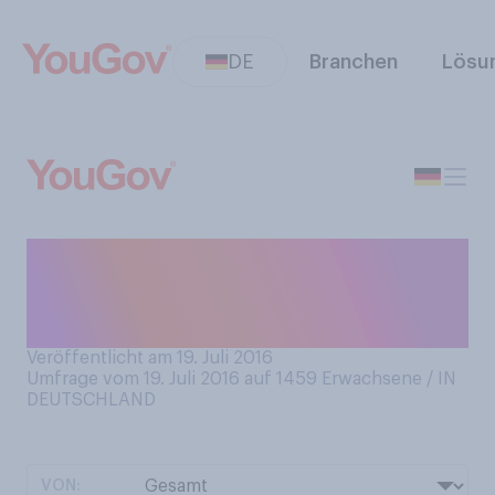
DE
Branchen
Lösu
Was finden Sie ganz
allgemein wichtiger bei der
Partei, die Sie unterstützen?
Veröffentlicht am 19. Juli 2016
Umfrage vom 19. Juli 2016 auf 1459
Erwachsene / IN
DEUTSCHLAND
VON: