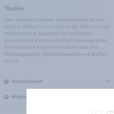
Das Herzstück unseres Unternehmens ist eine
globale Online-Community, in der Millionen von
Menschen und Tausende von politischen,
kulturellen und kommerziellen Organisationen
eine kontinuierliche Konversation über ihre
Überzeugungen, Verhaltensweisen und Marken
führen.
Unternehmen
Mitglieder und Kunden