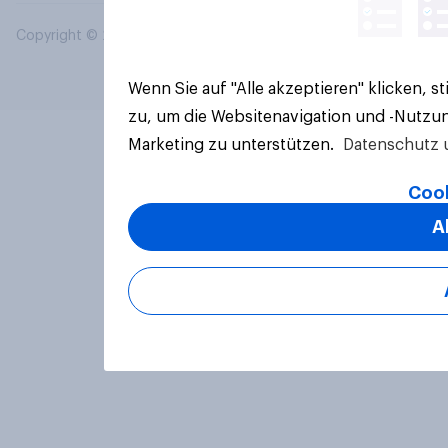
Copyright © 2026 YouGov PLC. Alle Rechte vorbehalten.
Wenn Sie auf "Alle akzeptieren" klicken, 
zu, um die Websitenavigation und -Nutzun
Marketing zu unterstützen.
Datenschutz 
Cook
A