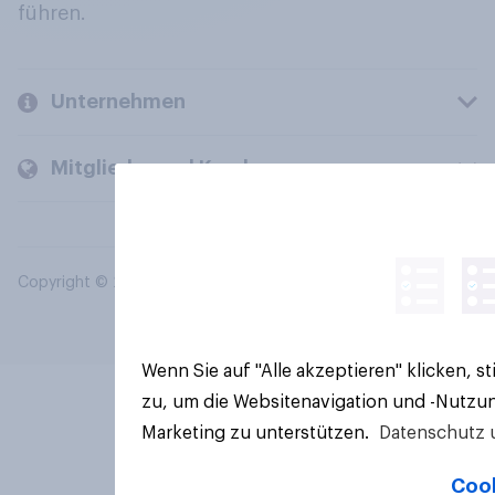
führen.
Unternehmen
Mitglieder und Kunden
Copyright © 2026 YouGov PLC. Alle Rechte vorbehalten.
Wenn Sie auf "Alle akzeptieren" klicken, 
zu, um die Websitenavigation und -Nutzun
Marketing zu unterstützen.
Datenschutz 
Cook