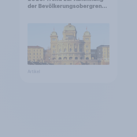
der Bevölkerungsobergrenze
verstetigt sich, Chancen für
Annahme des
Zivildienstgesetz sinken
Artikel