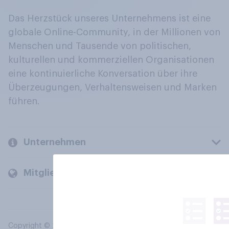
Das Herzstück unseres Unternehmens ist eine
globale Online-Community, in der Millionen von
Menschen und Tausende von politischen,
kulturellen und kommerziellen Organisationen
eine kontinuierliche Konversation über ihre
Überzeugungen, Verhaltensweisen und Marken
führen.
Unternehmen
Mitglieder und Kunden
Copyright © 2026 YouGov PLC. Alle Rechte vorbehalten.