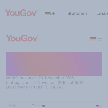
DE
Branchen
Lösu
Haben Sie schon einmal den
Notruf gewählt und sind
nicht durchgekommen?
Veröffentlicht am 23. November 2016
Umfrage vom 23. November 2016 auf 1902
Erwachsene / IN DEUTSCHLAND
VON: