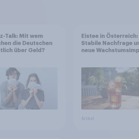
z-Talk: Mit wem
Eistee in Österreich:
chen die Deutschen
Stabile Nachfrage u
tlich über Geld?
neue Wachstumsimp
in zentralen Zielgru
Artikel