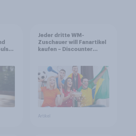
Jeder dritte WM-
nd
Zuschauer will Fanartikel
ulse
kaufen – Discounter
ppen
relevanter als DFB- und
FIFA-Shops
Artikel