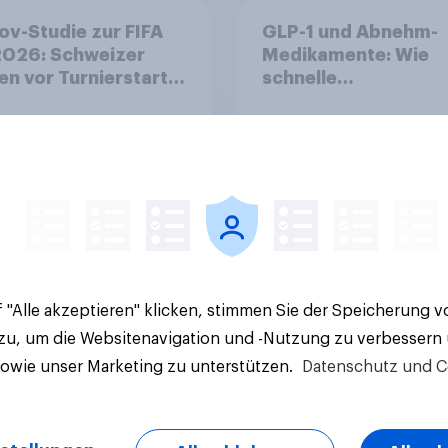
v-Studie zur FIFA
GLP-1 und Abnehm-
026: Schweizer
Medikamente: Wie
en vor Turnierstart
schnelle
Begeisterung als
Gesundheitslösung
sche
den FMCG-Sektor
umgestalten
Artikel
 "Alle akzeptieren" klicken, stimmen Sie der Speicherung 
 zu, um die Websitenavigation und -Nutzung zu verbessern
sowie unser Marketing zu unterstützen.
Datenschutz und C