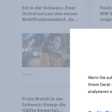
5G in der Schweiz: Zwei
YouGo
Drittel nutzen den neuen
WM 2
Mobilfunkstandard, doch
zeigt
Gesundheitsbedenken
mehr 
bleiben weit verbreitet
Deut
Artikel
Artikel
Wenn Sie auf
Ihrem Gerät
analysieren 
Pride Month in der
Schweiz: Knapp die
Hälfte bewertet