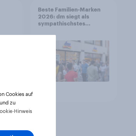
Beste Familien-Marken
2026: dm siegt als
sympathischstes
en
Unternehmen unter
jungen Familien
Artikel
von Cookies auf
 und zu
ookie-Hinweis