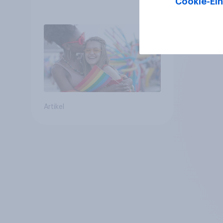
Cookie-Ein
Regenbogen-Logos
positiv – Glaubwürdigkeit
bleibt umstritten
Artikel