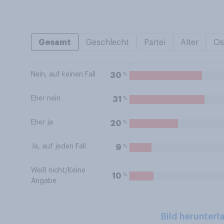
Gesamt
Geschlecht
Partei
Alter
Os
Nein, auf keinen Fall
%
30
Eher nein
%
31
Eher ja
%
20
Ja, auf jeden Fall
%
9
Weiß nicht/Keine
%
10
Angabe
Bild herunterl