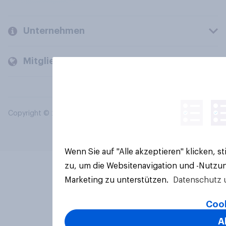
Unternehmen
Mitglieder und Kunden
Copyright © 2026 YouGov PLC. Alle Rechte vorbehalten.
Wenn Sie auf "Alle akzeptieren" klicken, 
zu, um die Websitenavigation und -Nutzun
Marketing zu unterstützen.
Datenschutz 
Cook
A