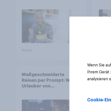
Gesundheitslösungen
Unte
den FMCG-Sektor
junge
umgestalten
Artikel
Artikel
Wenn Sie auf
Ihrem Gerät
Maßgeschneiderte
analysieren 
Reisen per Prompt: Was
Urlauber von
personalisierter KI
erwarten, und welche KI-
Cookie-Ein
Tools bei der
Reiseplanung bereits