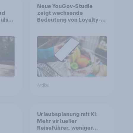
Neue YouGov-Studie
nd
zeigt wachsende
ulse
Bedeutung von Loyalty-
ppen
Apps im FMCG-Markt
Artikel
Urlaubsplanung mit KI:
Mehr virtueller
Reiseführer, weniger