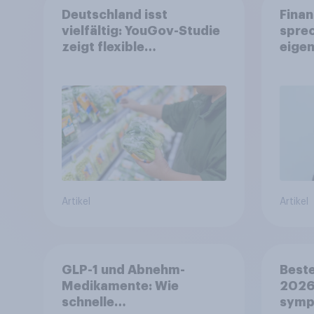
Deutschland isst
Finan
vielfältig: YouGov-Studie
spre
zeigt flexible
eigen
Ernährungstrends statt
starrer Diäten
Artikel
Artikel
GLP-1 und Abnehm-
Beste
Medikamente: Wie
2026:
schnelle
symp