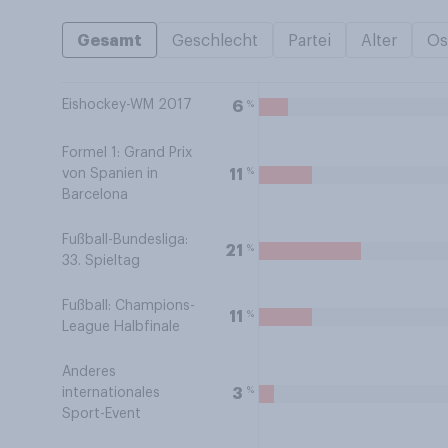
Gesamt
Geschlecht
Partei
Alter
Os
Eishockey-WM 2017
%
6
Formel 1: Grand Prix
%
11
von Spanien in
Barcelona
Fußball-Bundesliga:
%
21
33. Spieltag
Fußball: Champions-
%
11
League Halbfinale
Anderes
%
3
internationales
Sport-Event