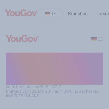
DE
Branchen
Lösu
Kritiker werfen "Alibaba"
eine zu große Nähe zur
chinesischen Staatsführung
vor. Wie sehen Sie das?
Veröffentlicht am 29. Mai 2017
Umfrage vom 29. Mai 2017 auf 10944
Erwachsene /
IN DEUTSCHLAND