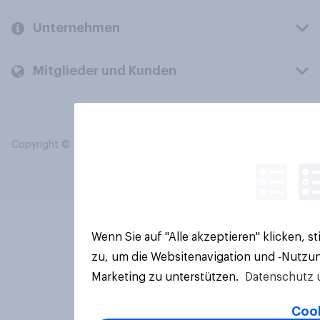
Unternehmen
Mitglieder und Kunden
Copyright © 2026 YouGov PLC. Alle Rechte vorbehalten.
Wenn Sie auf "Alle akzeptieren" klicken, 
zu, um die Websitenavigation und -Nutzun
Marketing zu unterstützen.
Datenschutz 
Cook