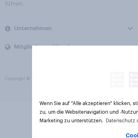
führen.
Unternehmen
Mitglieder und Kunden
Copyright © 2026 YouGov PLC. Alle Rechte vorbehalten.
Wenn Sie auf "Alle akzeptieren" klicken, 
zu, um die Websitenavigation und -Nutzun
Marketing zu unterstützen.
Datenschutz 
Cook