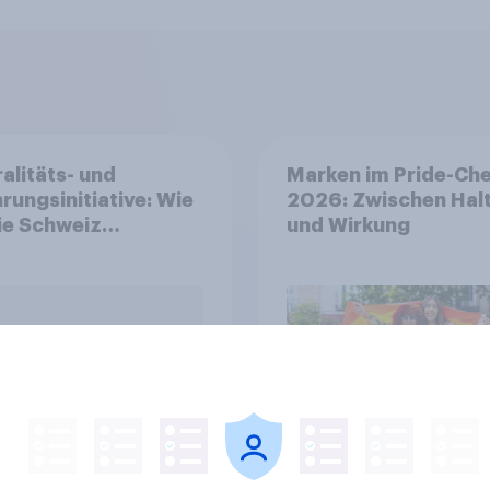
alitäts- und
Marken im Pride-Ch
rungsinitiative: Wie
2026: Zwischen Hal
die Schweiz
und Wirkung
immen?
Artikel