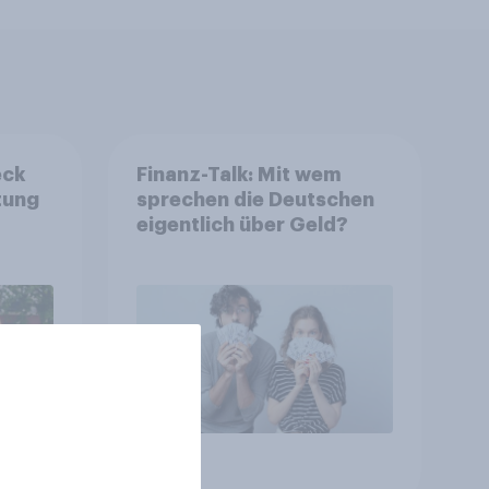
eck
Finanz-Talk: Mit wem
tung
sprechen die Deutschen
eigentlich über Geld?
Artikel