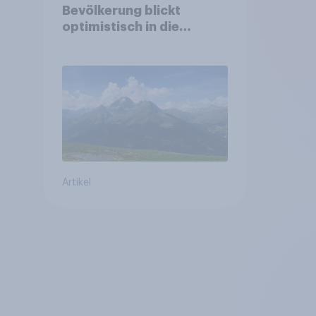
Bevölkerung blickt
optimistisch in die
Zukunft – Sorgen
betreffen vor allem
Gesundheitswesen und
Altersvorsorge
Artikel