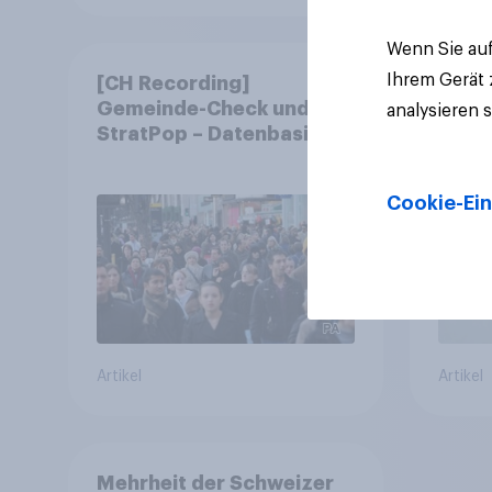
Wenn Sie auf
Ihrem Gerät
[CH Recording]
YouG
Gemeinde-Check und
Engag
analysieren 
StratPop – Datenbasierte
Siebe
Strategien für
fast 
Gemeinden
freiwi
Cookie-Ein
Artikel
Artikel
Mehrheit der Schweizer