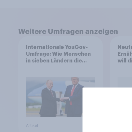
Weitere Umfragen anzeigen
Internationale YouGov-
Neutr
Umfrage: Wie Menschen
Ernäh
in sieben Ländern die
will 
Rolle der USA, globale
abst
Machtverschiebungen,
Bedrohungen und
Bündnisse bewerten
Artikel
Artikel