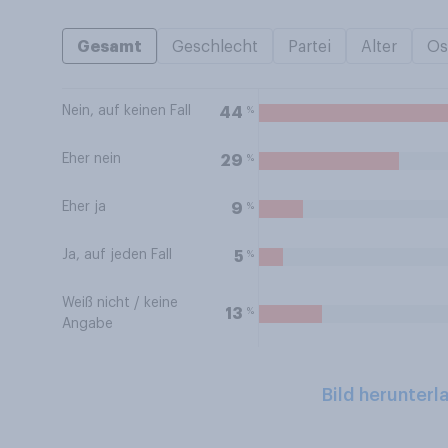
Gesamt
Geschlecht
Partei
Alter
Os
Nein, auf keinen Fall
%
44
Eher nein
%
29
Eher ja
%
9
Ja, auf jeden Fall
%
5
Weiß nicht / keine
%
13
Angabe
Bild herunterl