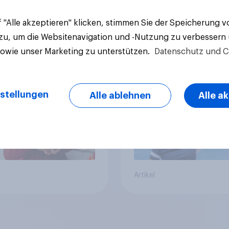
 "Alle akzeptieren" klicken, stimmen Sie der Speicherung 
 zu, um die Websitenavigation und -Nutzung zu verbessern
ov-Umfrage:
Engagement in Schw
ierte Schweiz –
Sportvereinen
sowie unser Marketing zu unterstützen.
Datenschutz und C
n von zehn spenden,
die Hälfte arbeitet
llig
stellungen
Alle ablehnen
Alle a
Artikel