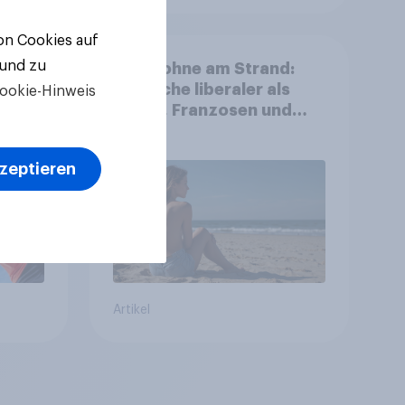
von Cookies auf
 und zu
eizer
Oben ohne am Strand:
Deutsche liberaler als
ookie-Hinweis
Briten, Franzosen und
Italiener
kzeptieren
Artikel