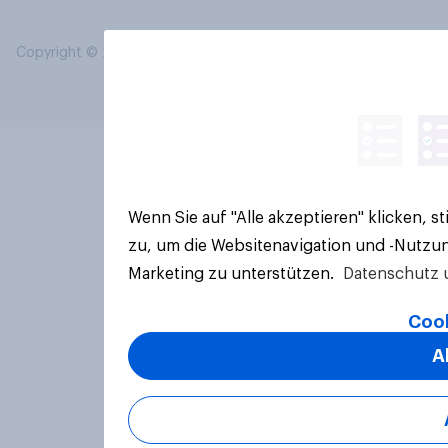
Copyright © 2026 YouGov PLC. Alle Rechte vorbehalten.
Wenn Sie auf "Alle akzeptieren" klicken, 
zu, um die Websitenavigation und -Nutzun
Marketing zu unterstützen.
Datenschutz 
Cook
A