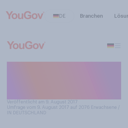
DE
Branchen
Lösu
Eine Stunde lang wird die
Kanzlerin vier YouTube‑Stars
Rede und Antwort stehen.
Was halten Sie davon?
Veröffentlicht am 9. August 2017
Umfrage vom 9. August 2017 auf 2076
Erwachsene /
IN DEUTSCHLAND