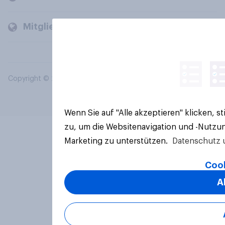
Mitglieder und Kunden
Copyright © 2026 YouGov PLC. Alle Rechte vorbehalten.
Wenn Sie auf "Alle akzeptieren" klicken, 
zu, um die Websitenavigation und -Nutzun
Marketing zu unterstützen.
Datenschutz 
Cook
A