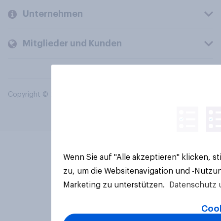
Unternehmen
Mitglieder und Kunden
Copyright © 2026 YouGov PLC. Alle Rechte vorbehalten.
Wenn Sie auf "Alle akzeptieren" klicken, 
zu, um die Websitenavigation und -Nutzun
Marketing zu unterstützen.
Datenschutz 
Cook