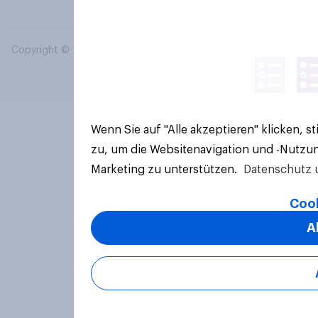
Copyright © 2026 YouGov PLC. Alle Rechte vorbehalten.
Wenn Sie auf "Alle akzeptieren" klicken, 
zu, um die Websitenavigation und -Nutzun
Marketing zu unterstützen.
Datenschutz 
Cook
A