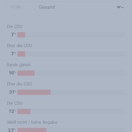
VON:
Die CDU
%
7
Eher die CDU
%
7
Beide gleich
%
16
Eher die CSU
%
31
Die CSU
%
12
Weiß nicht / keine Angabe
%
27