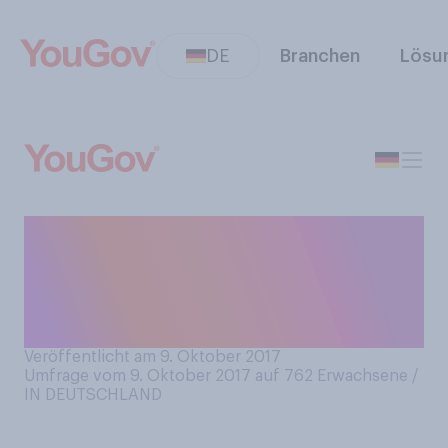
DE
Branchen
Lösu
Was denken Sie: Welche
Partei hat ihre Interessen bei
diesem Kompromiss besser
durchgesetzt?
Veröffentlicht am 9. Oktober 2017
Umfrage vom 9. Oktober 2017 auf 762
Erwachsene /
IN DEUTSCHLAND