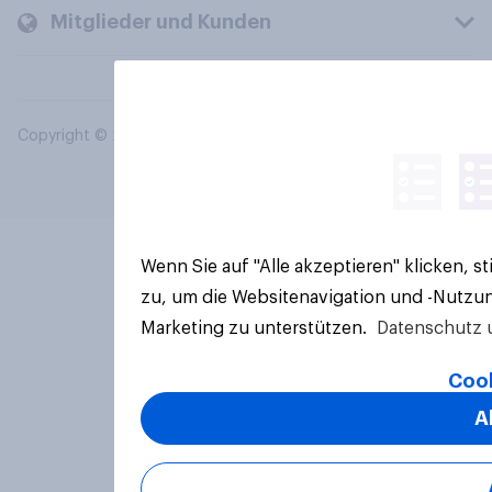
Mitglieder und Kunden
Copyright © 2026 YouGov PLC. Alle Rechte vorbehalten.
Wenn Sie auf "Alle akzeptieren" klicken, 
zu, um die Websitenavigation und -Nutzun
Marketing zu unterstützen.
Datenschutz 
Cook
A