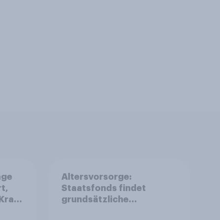
age
Altersvorsorge:
t,
Staatsfonds findet
Kraft
grundsätzliche
is
Zustimmung - Vertrauen,