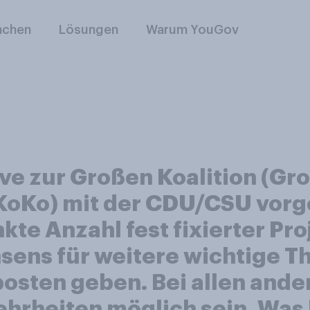
nchen
Lösungen
Warum YouGov
tive zur Großen Koalition (G
(KoKo) mit der CDU/CSU vorg
kte Anzahl fest fixierter Pro
sens für weitere wichtige T
posten geben. Bei allen ande
rheiten möglich sein. Was h