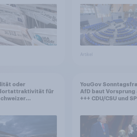
nach Reformen in de
Bevölkerung
Artikel
lität oder
YouGov Sonntagsfra
ortattraktivität für
AfD baut Vorsprung
Schweizer
+++ CDU/CSU und SPD
zplatz? Wo die
historisch niedrig +
kerung in der
Bürgerinnen und Bür
te um die
wünschen sich Fußba
ierung von
WM ohne Politik
sbanken steht