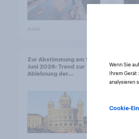
Artikel
Artikel
Zur Abstimmung am 14.
Wenn Sie auf
Juni 2026: Trend zur
Ihrem Gerät
Ablehnung der
Bevölkerungsobergrenze
analysieren 
verstetigt sich, Chancen
für Annahme des
Zivildienstgesetz sinken
Cookie-Ein