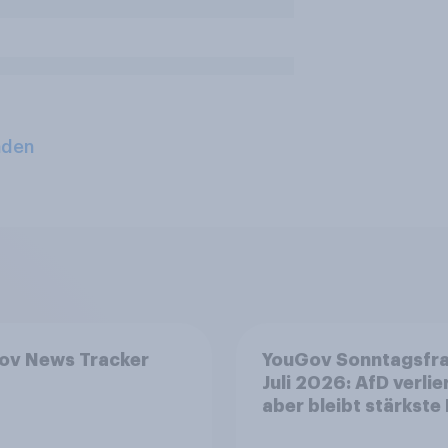
aden
ov News Tracker
YouGov Sonntagsfr
Juli 2026: AfD verlier
aber bleibt stärkste 
+++ Großes Bedürfn