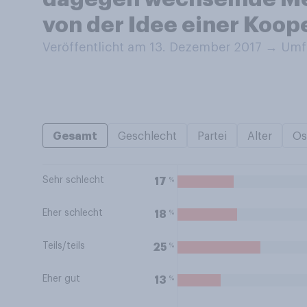
von der Idee einer Koop
Veröffentlicht am 13. Dezember 2017
→
Umfr
Gesamt
Geschlecht
Partei
Alter
Os
Sehr schlecht
%
17
Eher schlecht
%
18
Teils/teils
%
25
Eher gut
%
13