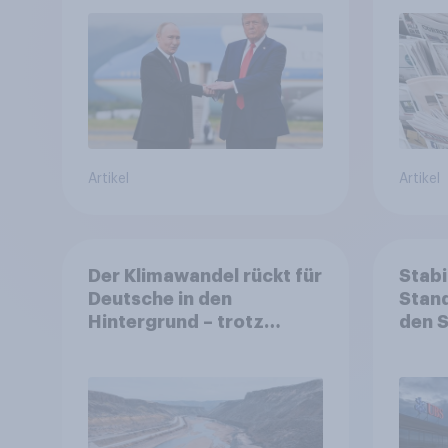
Machtverschiebungen,
Bedrohungen und
Bündnisse bewerten
Artikel
Artikel
Der Klimawandel rückt für
Stabi
Deutsche in den
Stand
Hintergrund – trotz
den 
stabiler Überzeugung
Finan
Bevöl
Debat
Regul
Gros