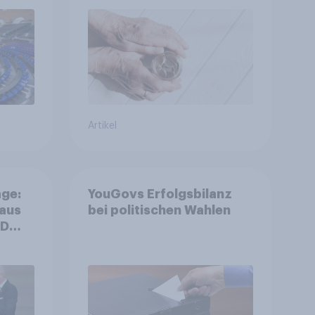
r
Kosten und Sicherheit
entscheiden über die
Akzeptanz
Artikel
ge:
YouGovs Erfolgsbilanz
 aus
bei politischen Wahlen
++
ger
ll-