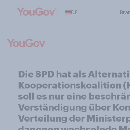
DE
Bra
Die SPD hat als Alterna
Kooperationskoalition 
soll es nur eine beschrän
Verständigung über Kon
Verteilung der Minister
dagegen wechselnde Meh