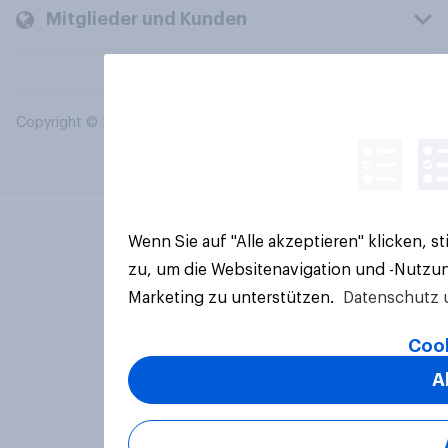
Mitglieder und Kunden
Copyright © 2026 YouGov PLC. Alle Rechte vorbehalten.
Wenn Sie auf "Alle akzeptieren" klicken, 
zu, um die Websitenavigation und -Nutzun
Marketing zu unterstützen.
Datenschutz 
Cook
A