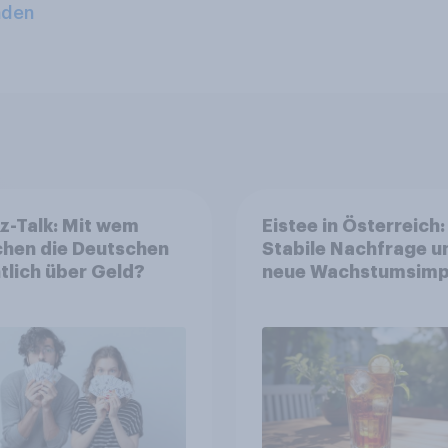
aden
z-Talk: Mit wem
Eistee in Österreich:
chen die Deutschen
Stabile Nachfrage u
tlich über Geld?
neue Wachstumsimp
in zentralen Zielgru