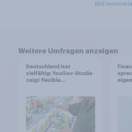
Bild herunterl
Weitere Umfragen anzeigen
Deutschland isst
Finan
vielfältig: YouGov-Studie
spre
zeigt flexible
eigen
Ernährungstrends statt
starrer Diäten