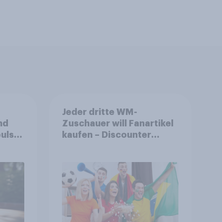
Jeder dritte WM-
nd
Zuschauer will Fanartikel
ulse
kaufen – Discounter
ppen
relevanter als DFB- und
FIFA-Shops