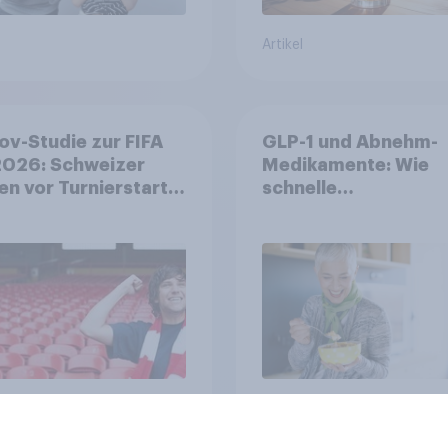
Artikel
v-Studie zur FIFA
GLP-1 und Abnehm-
026: Schweizer
Medikamente: Wie
en vor Turnierstart
schnelle
Begeisterung als
Gesundheitslösung
sche
den FMCG-Sektor
umgestalten
Artikel