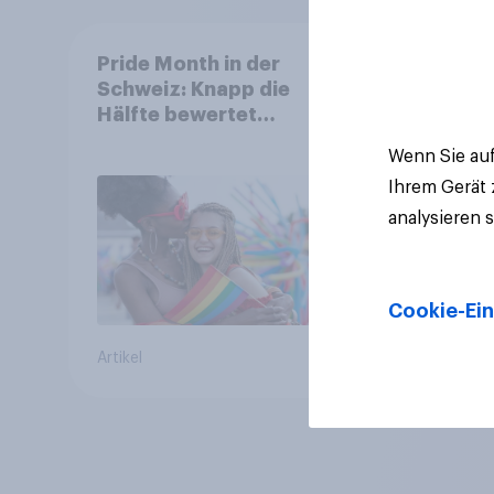
Pride Month in der
Schweiz: Knapp die
Hälfte bewertet
Regenbogen-Logos
Wenn Sie auf
positiv – Glaubwürdigkeit
Ihrem Gerät
bleibt umstritten
analysieren 
Cookie-Ein
Artikel