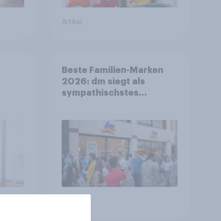
Artikel
Beste Familien-Marken
2026: dm siegt als
sympathischstes
en
Unternehmen unter
jungen Familien
Artikel