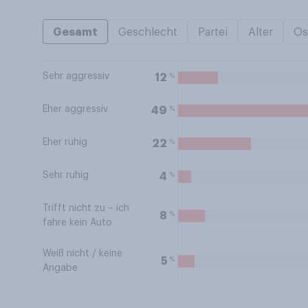
Gesamt
Geschlecht
Partei
Alter
Os
Sehr aggressiv
%
12
Eher aggressiv
%
49
Eher ruhig
%
22
Sehr ruhig
%
4
Trifft nicht zu – ich
%
8
fahre kein Auto
Weiß nicht / keine
%
5
Angabe