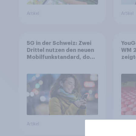
Artikel
Artikel
5G in der Schweiz: Zwei
YouGo
Drittel nutzen den neuen
WM 2
Mobilfunkstandard, doch
zeigt
Gesundheitsbedenken
mehr 
bleiben weit verbreitet
Deut
Artikel
Artikel