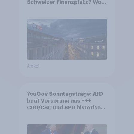
Schweizer Finanzplatz? Wo
die Bevölkerung in der
Debatte um die Regulierung
von Grossbanken steht
Artikel
YouGov Sonntagsfrage: AfD
baut Vorsprung aus +++
CDU/CSU und SPD historisch
niedrig +++ Bürgerinnen und
Bürger wünschen sich
Fußball-WM ohne Politik