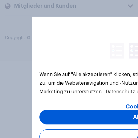
Mitglieder und Kunden
Copyright © 2026 YouGov PLC. Alle Rechte vorbehalten.
Wenn Sie auf "Alle akzeptieren" klicken, 
zu, um die Websitenavigation und -Nutzun
Marketing zu unterstützen.
Datenschutz 
Cook
A