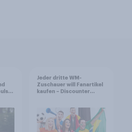
Jeder dritte WM-
nd
Zuschauer will Fanartikel
ulse
kaufen – Discounter
ppen
relevanter als DFB- und
FIFA-Shops