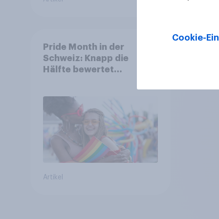
Cookie-Ein
Pride Month in der
Schweiz: Knapp die
Hälfte bewertet
Regenbogen-Logos
positiv – Glaubwürdigkeit
bleibt umstritten
Artikel