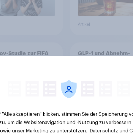
Artikel
v-Studie zur FIFA
GLP-1 und Abnehm-
026: Schweizer
Medikamente: Wie
en vor Turnierstart
schnelle
Begeisterung als
Gesundheitslösung
sche
den FMCG-Sektor
umgestalten
 "Alle akzeptieren" klicken, stimmen Sie der Speicherung 
 zu, um die Websitenavigation und -Nutzung zu verbessern
sowie unser Marketing zu unterstützen.
Datenschutz und C
Artikel