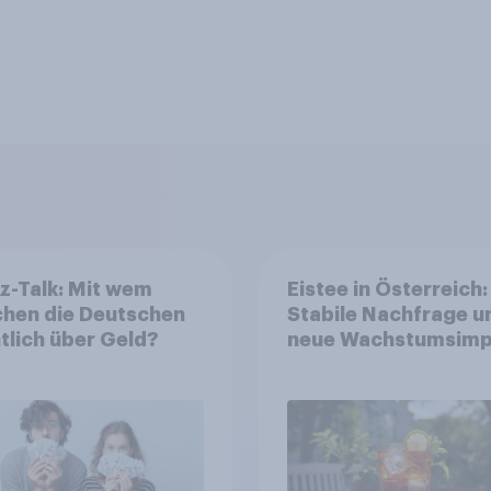
z-Talk: Mit wem
Eistee in Österreich:
chen die Deutschen
Stabile Nachfrage u
tlich über Geld?
neue Wachstumsimp
in zentralen Zielgru