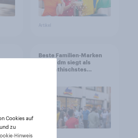
Artikel
Beste Familien-Marken
2026: dm siegt als
sympathischstes
en
Unternehmen unter
jungen Familien
von Cookies auf
 und zu
ookie-Hinweis
Artikel