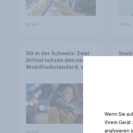
Artikel
Artikel
5G in der Schweiz: Zwei
YouGo
Drittel nutzen den neuen
WM 2
Mobilfunkstandard, doch
zeigt
Gesundheitsbedenken
mehr 
bleiben weit verbreitet
Deut
Wenn Sie auf
Ihrem Gerät
analysieren 
Artikel
Artikel