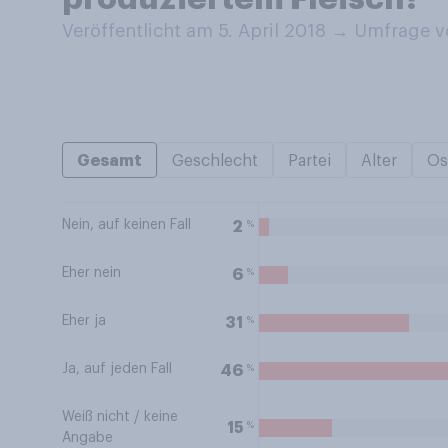
Veröffentlicht am 5. April 2018
→
Umfrage vo
Gesamt
Geschlecht
Partei
Alter
Os
Nein, auf keinen Fall
%
2
Eher nein
%
6
Eher ja
%
31
Ja, auf jeden Fall
%
46
Weiß nicht / keine
%
15
Angabe