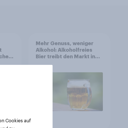
Mehr Genuss, weniger
t
Alkohol: Alkoholfreies
cher
Bier treibt den Markt in
ukt
Österreich
Artikel
von Cookies auf