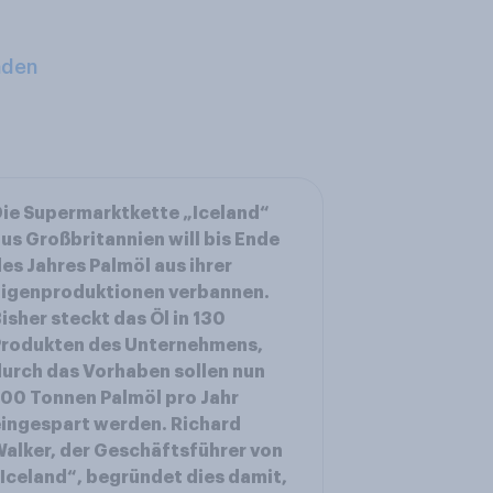
aden
ie Supermarktkette „Iceland“
us Großbritannien will bis Ende
es Jahres Palmöl aus ihrer
Eigenproduktionen verbannen.
isher steckt das Öl in 130
Produkten des Unternehmens,
urch das Vorhaben sollen nun
00 Tonnen Palmöl pro Jahr
ingespart werden. Richard
alker, der Geschäftsführer von
Iceland“, begründet dies damit,