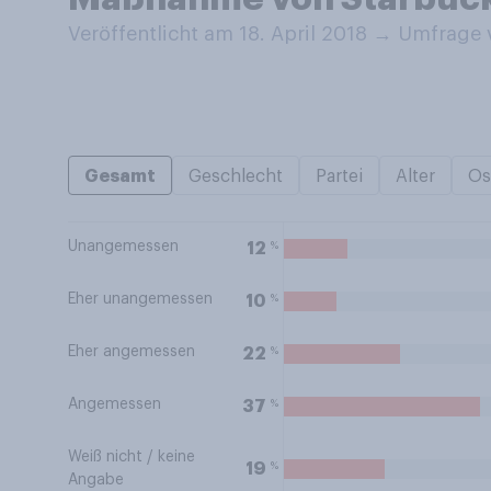
Veröffentlicht am 18. April 2018
→
Umfrage v
Gesamt
Geschlecht
Partei
Alter
Os
Unangemessen
%
12
Eher unangemessen
%
10
Eher angemessen
%
22
Angemessen
%
37
Weiß nicht / keine
%
19
Angabe