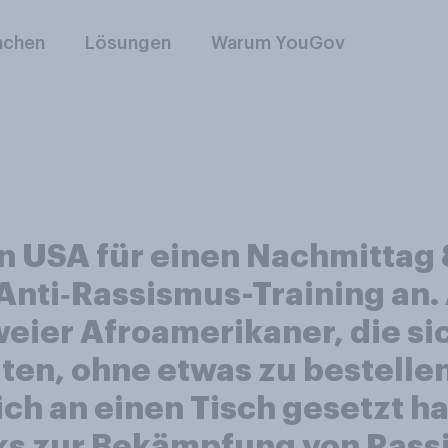
nchen
Lösungen
Warum YouGov
en USA für einen Nachmittag 
Anti‑Rassismus-Training an. 
eier Afroamerikaner, die si
ten, ohne etwas zu bestellen
sich an einen Tisch gesetzt h
s zur Bekämpfung von Ras