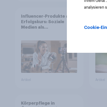
Ihrem Gerät
analysieren 
Influencer-Produkte auf
Neue
Erfolgskurs: Soziale
Bierk
Medien als
Deuts
Cookie-Ein
Vertrauenssystem für
Viert
Shopper
alkoh
Alkoh
um ü
Artikel
Artikel
Körperpflege in