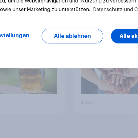
 zu, um die Websitenavigation und -Nutzung zu verbessern
sowie unser Marketing zu unterstützen.
Datenschutz und C
 YouGov-Studie zum
Pride: Werteorientie
onsum in
Verbraucher erwart
chland – Jeder
von Marken mehr als
stellungen
Alle ablehnen
Alle a
e trinkt wöchentlich
Symbolik
olhaltiges Bier,
olfreies Bier wächst
ber 23 Prozent
Artikel