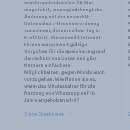
werde spätestens bis 25. Mai
d
eingeführt, womöglich hängt die
e
Änderung mit der neuen EU-
P
Datenschutz-Grundverordnung
P
zusammen, die am selben Tag in
S
Kraft tritt. Diese macht Internet-
Firmen europaweit gültige
b
Vorgaben für die Speicherung und
d
den Schutz von Daten und gibt
k
Nutzern einfachere
P
Möglichkeiten, gegen Missbrauch
vorzugehen. Wie finden Sie es,
wenn das Mindestalter für die
Nutzung von Whatsapp auf 16
Jahre angehoben wird?
Siehe Ergebnisse
S