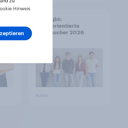
 und zu
ookie-Hinweis
rte
Spotlight:
en
Werteorientierte
Verbraucher 2026
kzeptieren
Artikel