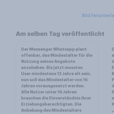
Bild herunterl
Am selben Tag veröffentlicht
Der Messenger Whatsapp plant
D
offenbar, das Mindestalter für die
a
Nutzung seines Angebots
d
anzuheben. Bis jetzt mussten
User mindestens 13 Jahre alt sein,
B
nun soll das Mindestalter von 16
Jahren vorausgesetzt werden.
d
Alle Nutzer unter 16 Jahren
5
brauchen die Einverständnis ihrer
e
Erziehungsberechtigten. Die
W
Anhebung des Mindestalters
„