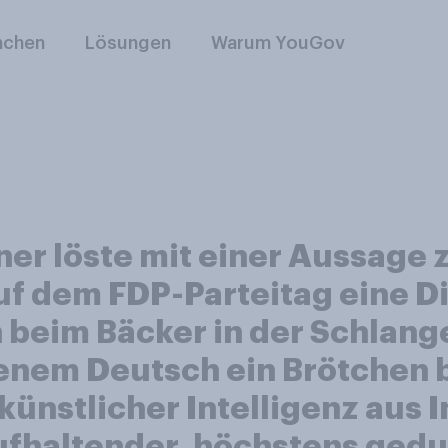
nchen
Lösungen
Warum YouGov
ner löste mit einer Aussage 
uf dem FDP-Parteitag eine 
n beim Bäcker in der Schlang
nem Deutsch ein Brötchen be
künstlicher Intelligenz aus I
 aufhaltender, höchstens ge