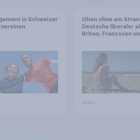
gement in Schweizer
Oben ohne am Stran
tvereinen
Deutsche liberaler a
Briten, Franzosen u
Italiener
Artikel