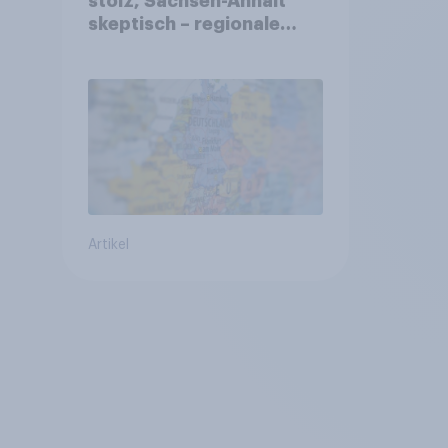
stolz, Sachsen-Anhalt
skeptisch – regionale
Identität im Vergleich +++
Verbundenheit mit
Europa im Osten am
geringsten
Artikel