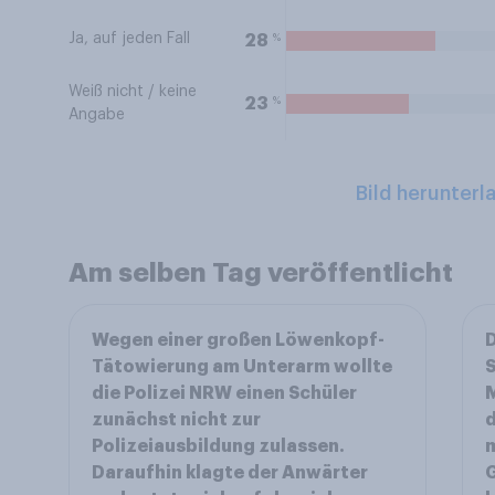
Ja, auf jeden Fall
%
28
Weiß nicht / keine
%
23
Angabe
Bild herunterl
Am selben Tag veröffentlicht
Wegen einer großen Löwenkopf-
D
Tätowierung am Unterarm wollte
S
die Polizei NRW einen Schüler
M
zunächst nicht zur
d
Polizeiausbildung zulassen.
m
Daraufhin klagte der Anwärter
G