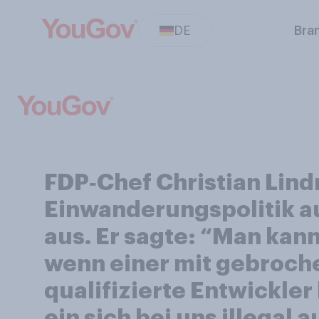
DE
Bra
FDP‑Chef Christian Lind
Einwanderungspolitik a
aus. Er sagte: “Man kan
wenn einer mit gebroche
qualifizierte Entwickler 
ein sich bei uns illegal