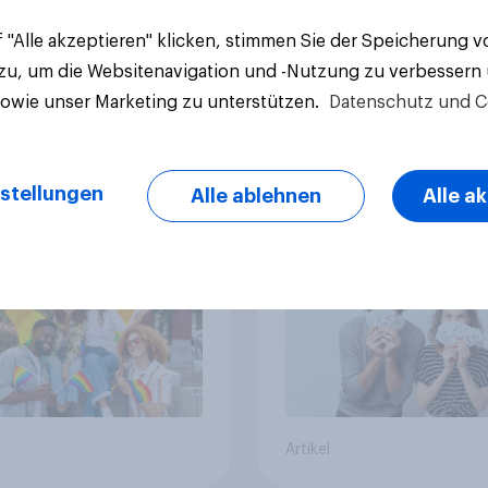
 "Alle akzeptieren" klicken, stimmen Sie der Speicherung 
 zu, um die Websitenavigation und -Nutzung zu verbessern
sowie unser Marketing zu unterstützen.
Datenschutz und C
en im Pride-Check
Finanz-Talk: Mit we
: Zwischen Haltung
sprechen die Deuts
stellungen
Alle ablehnen
Alle a
Wirkung
eigentlich über Geld
Artikel