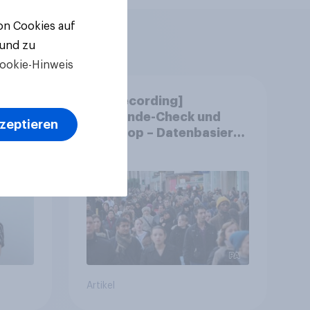
von Cookies auf
 und zu
ookie-Hinweis
m
[CH Recording]
chen
Gemeinde-Check und
kzeptieren
?
StratPop – Datenbasierte
Strategien für
Gemeinden
Artikel