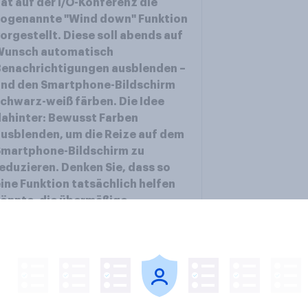
at auf der I/O-Konferenz die
sogenannte "Wind down" Funktion
orgestellt. Diese soll abends auf
Wunsch automatisch
enachrichtigungen ausblenden –
und den Smartphone-Bildschirm
chwarz-weiß färben. Die Idee
ahinter: Bewusst Farben
usblenden, um die Reize auf dem
Smartphone-Bildschirm zu
eduzieren. Denken Sie, dass so
ine Funktion tatsächlich helfen
önnte, die übermäßige
Smartphone Nutzung zu
reduzieren?
iehe Ergebnisse