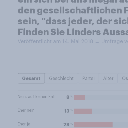
den gesellschaftlichen F
sein, "dass jeder, der si
Finden Sie Linders Auss
Veröffentlicht am 14. Mai 2018
→
Umfrage vo
Gesamt
Geschlecht
Partei
Alter
Os
Nein, auf keinen Fall
%
8
Eher nein
%
13
Eher ja
%
28