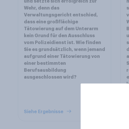
und setzte sich erfolgreich zur
h
Wehr, denn das
Verwaltungsgericht entschied,
v
dass eine großflächige
Tätowierung auf dem Unterarm
B
kein Grund für den Ausschluss
vom Polizeidienst ist. Wie finden
s
Sie es grundsätzlich, wenn jemand
d
aufgrund einer Tätowierung von
a
einer bestimmten
Berufsausbildung
r
ausgeschlossen wird?
e
k
Siehe Ergebnisse
S