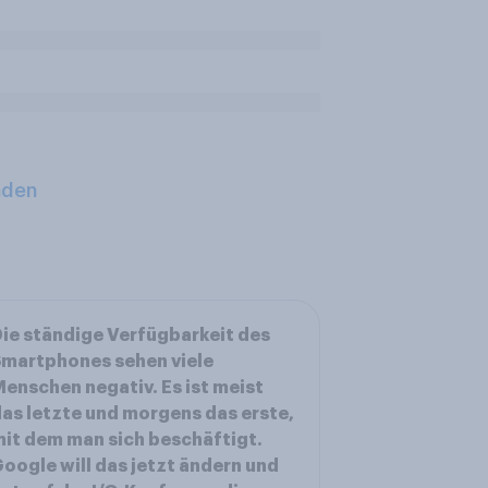
aden
ie ständige Verfügbarkeit des
martphones sehen viele
enschen negativ. Es ist meist
as letzte und morgens das erste,
it dem man sich beschäftigt.
oogle will das jetzt ändern und