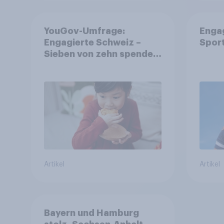
YouGov-Umfrage:
Enga
Engagierte Schweiz –
Spor
Sieben von zehn spenden,
fast die Hälfte arbeitet
freiwillig
Artikel
Artikel
Bayern und Hamburg