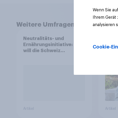
Wenn Sie auf
Ihrem Gerät
Weitere Umfragen anzeigen
analysieren 
Neutralitäts- und
Mark
Ernährungsinitiative: Wie
2026
Cookie-Ein
will die Schweiz
und 
abstimmen?
Artikel
Artikel