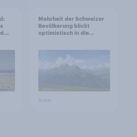
d:
Mehrheit der Schweizer
ls
Bevölkerung blickt
nd
optimistisch in die
Zukunft – Sorgen
betreffen vor allem
Gesundheitswesen und
Altersvorsorge
Artikel