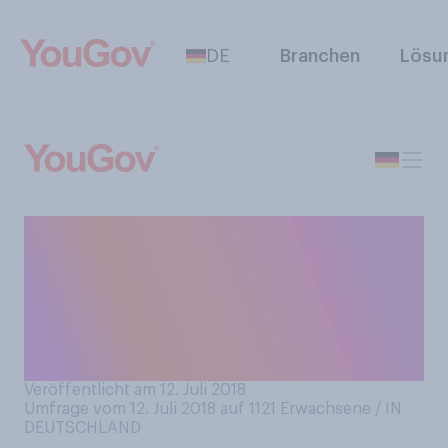
DE
Branchen
Lösu
Am Sonntag steht das Finale
der WM an. Welcher
Mannschaft, wenn
überhaupt, drücken Sie die
Daumen?
Veröffentlicht am 12. Juli 2018
Umfrage vom 12. Juli 2018 auf 1121
Erwachsene / IN
DEUTSCHLAND