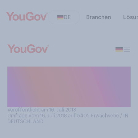
DE
Branchen
Lösu
Haben Sie sich schon einmal
auf den ersten Blick in einen
Fremden / eine Fremde
verliebt?
Veröffentlicht am 16. Juli 2018
Umfrage vom 16. Juli 2018 auf 5402
Erwachsene / IN
DEUTSCHLAND