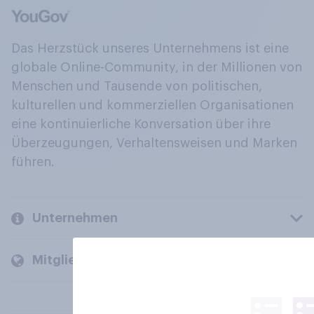
Das Herzstück unseres Unternehmens ist eine
globale Online-Community, in der Millionen von
Menschen und Tausende von politischen,
kulturellen und kommerziellen Organisationen
eine kontinuierliche Konversation über ihre
Überzeugungen, Verhaltensweisen und Marken
führen.
Unternehmen
Mitglieder und Kunden