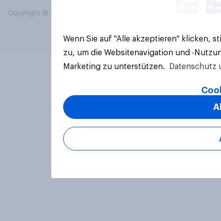
Copyright © 2026 YouGov PLC. Alle Rechte vorbehalten.
Wenn Sie auf "Alle akzeptieren" klicken, 
zu, um die Websitenavigation und -Nutzun
Marketing zu unterstützen.
Datenschutz 
Cook
A