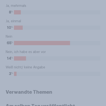
Ja, mehrmals
%
8
Ja, einmal
%
10
Nein
%
65
Nein, ich habe es aber vor
%
14
Weiß nicht/ keine Angabe
%
3
Verwandte Themen