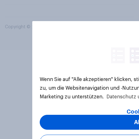
Copyright © 2026 YouGov PLC. Alle Rechte vorbehalten.
Wenn Sie auf "Alle akzeptieren" klicken, 
zu, um die Websitenavigation und -Nutzun
Marketing zu unterstützen.
Datenschutz 
Cook
A