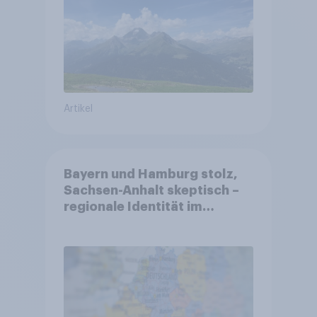
Altersvorsorge
Artikel
Bayern und Hamburg stolz,
Sachsen-Anhalt skeptisch –
regionale Identität im
Vergleich +++ Verbundenheit
mit Europa im Osten am
geringsten