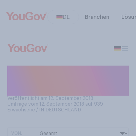
DE
Branchen
Lösu
Wie gut kommen Sie aus dem
Bett, wenn es draußen
dunkel ist?
Veröffentlicht am 12. September 2018
Umfrage vom 12. September 2018 auf 939
Erwachsene / IN DEUTSCHLAND
VON: