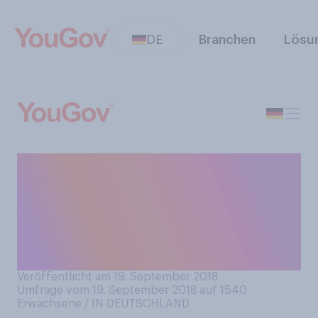
DE
Branchen
Lösu
Heute ist internationaler
Sprich‑wie-ein-Pirat-Tag.
Welcher der folgenden
Charaktere ist Ihr (fiktiver)
Lieblingspirat?
Veröffentlicht am 19. September 2018
Umfrage vom 19. September 2018 auf 1540
Erwachsene / IN DEUTSCHLAND