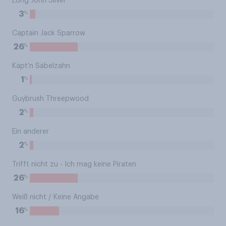
Long John Silver
%
3
Captain Jack Sparrow
%
26
Käpt’n Säbelzahn
%
1
Guybrush Threepwood
%
2
Ein anderer
%
2
Trifft nicht zu - Ich mag keine Piraten
%
26
Weiß nicht / Keine Angabe
%
16