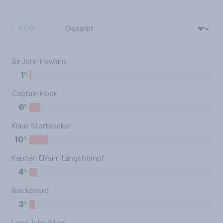
VON:
Sir John Hawkins
%
1
Captain Hook
%
6
Klaus Störtebeker
%
10
Kapitän Efraim Langstrumpf
%
4
Blackbeard
%
3