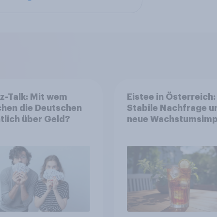
z-Talk: Mit wem
Eistee in Österreich:
chen die Deutschen
Stabile Nachfrage u
tlich über Geld?
neue Wachstumsimp
in zentralen Zielgru