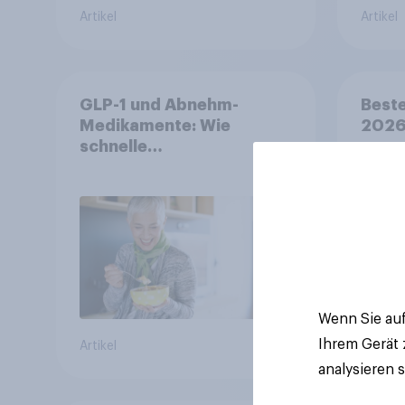
Artikel
Artikel
GLP-1 und Abnehm-
Beste
Medikamente: Wie
2026:
schnelle
symp
Gesundheitslösungen
Unte
den FMCG-Sektor
junge
umgestalten
Wenn Sie auf
Ihrem Gerät
Artikel
Artikel
analysieren 