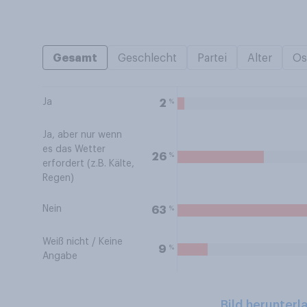
Gesamt
Geschlecht
Partei
Alter
Os
Ja
%
2
Ja, aber nur wenn
es das Wetter
%
26
erfordert (z.B. Kälte,
Regen)
Nein
%
63
Weiß nicht / Keine
%
9
Angabe
Bild herunterl