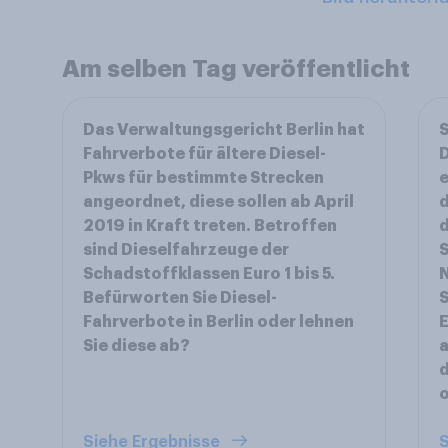
Am selben Tag veröffentlicht
Das Verwaltungsgericht Berlin hat
S
Fahrverbote für ältere Diesel-
D
Pkws für bestimmte Strecken
angeordnet, diese sollen ab April
d
2019 in Kraft treten. Betroffen
d
sind Dieselfahrzeuge der
S
Schadstoffklassen Euro 1 bis 5.
N
Befürworten Sie Diesel-
S
Fahrverbote in Berlin oder lehnen
E
Sie diese ab?
a
Siehe Ergebnisse
S