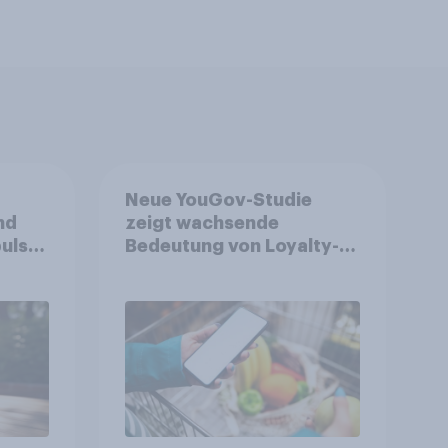
Neue YouGov-Studie
nd
zeigt wachsende
ulse
Bedeutung von Loyalty-
ppen
Apps im FMCG-Markt