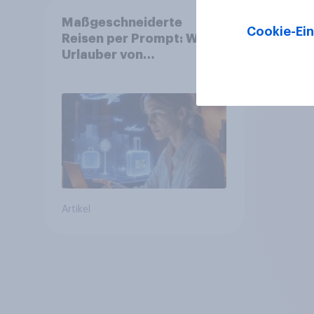
Maßgeschneiderte
Cookie-Ein
Reisen per Prompt: Was
Urlauber von
personalisierter KI
erwarten, und welche KI-
Tools bei der
Reiseplanung bereits
genutzt werden
Artikel