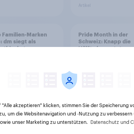
Artikel
 Familien-Marken
Pride Month in der
 dm siegt als
Schweiz: Knapp die
athischstes
Hälfte bewertet
rnehmen unter
Regenbogen-Logos
n Familien
positiv – Glaubwürdi
bleibt umstritten
 "Alle akzeptieren" klicken, stimmen Sie der Speicherung 
 zu, um die Websitenavigation und -Nutzung zu verbessern
Artikel
sowie unser Marketing zu unterstützen.
Datenschutz und C