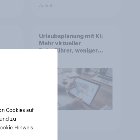
Artikel
Urlaubsplanung mit KI:
Mehr virtueller
Reiseführer, weniger
Buchungsagent
gkeit
von Cookies auf
 und zu
Artikel
ookie-Hinweis