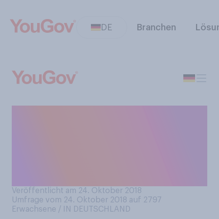
DE
Branchen
Lösu
Wo kaufen Sie Ihren
Wurstaufschnitt am
liebsten? Bitte wählen Sie die
Antwort, die am ehesten auf
Sie zutrifft.
Veröffentlicht am 24. Oktober 2018
Umfrage vom 24. Oktober 2018 auf 2797
Erwachsene / IN DEUTSCHLAND